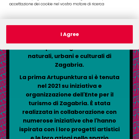
Nella sua terza edizione nei mesi
accettazione dei cookie nel vostro motore di ricerca
di ottobre e novembre 2023,
Artupunktura continua la
missione di portare l'arte negli
I Agree
spazi pubblici, nelle comunità e in
varie parti degli ecosistemi
naturali, urbani e culturali di
Zagabria.
La prima Artupunktura si è tenuta
nel 2021 su iniziativa e
organizzazione dell'Ente per il
turismo di Zagabria. È stata
realizzata in collaborazione con
numerose iniziative che l'hanno
ispirata con i loro progetti artistici
e le loro azioni nello spazio