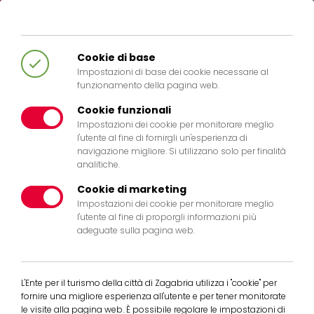
HR
EN
IT
DE
Cookie di base
Impostazioni di base dei cookie necessarie al
funzionamento della pagina web.
Cookie funzionali
Impostazioni dei cookie per monitorare meglio
l'utente al fine di fornirgli un'esperienza di
404
navigazione migliore. Si utilizzano solo per finalità
analitiche.
Cookie di marketing
Impostazioni dei cookie per monitorare meglio
l'utente al fine di proporgli informazioni più
adeguate sulla pagina web.
The page you are looking for doesent
exist any more. Pleases return to the
homepage.
L'Ente per il turismo della città di Zagabria utilizza i "cookie" per
fornire una migliore esperienza all'utente e per tener monitorate
Back to Home
le visite alla pagina web. È possibile regolare le impostazioni di