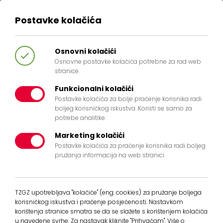
Postavke kolačića
HR
EN
IT
DE
Osnovni kolačići
Osnovne postavke kolačića potrebne za rad web
stranice.
Funkcionalni kolačići
Postavke kolačića za bolje praćenje korisnika radi
404
boljeg korisničkog iskustva. Koristi se samo za
potrebe analitike.
Marketing kolačići
Postavke kolačića za praćenje korisnika radi boljeg
pružanja informacija na web stranici.
The page you are looking for doesent
exist any more. Pleases return to the
TZGZ upotrebljava "kolačiće" (eng. cookies) za pružanje boljega
homepage.
korisničkog iskustva i praćenje posjećenosti. Nastavkom
korištenja stranice smatra se da se slažete s korištenjem kolačića
Back to Home
u navedene svrhe. Za nastavak kliknite "Prihvaćam". Više o