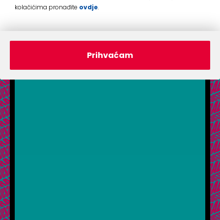
kolačićima pronađite
ovdje
.
Prihvaćam