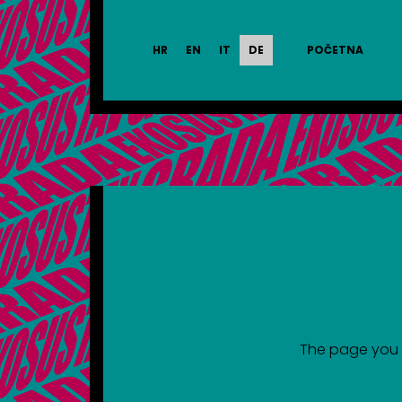
HR
EN
IT
DE
POČETNA
The page you a